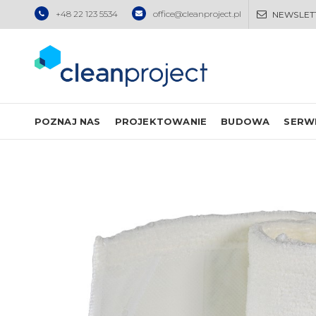
+48 22 123 5534
office@cleanproject.pl
NEWSLET
POZNAJ NAS
PROJEKTOWANIE
BUDOWA
SERW