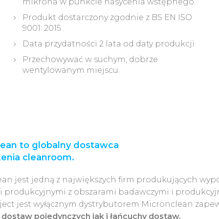
mikrona w punkcie nasycenia wstępnego.
Produkt dostarczony zgodnie z BS EN ISO
9001: 2015 .
Data przydatności 2 lata od daty produkcji
Przechowywać w suchym, dobrze
wentylowanym miejscu.
lean to globalny dostawca
enia cleanroom.
an jest jedną z największych firm produkujących wypo
i produkcyjnymi z obszarami badawczymi i produkcyj
ject jest wyłącznym dystrybutorem Micronclean zape
ę dostaw pojedynczych jak i łańcuchy dostaw.