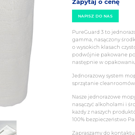
Zapytaj o cenę
NAPISZ DO NAS
PureGuard 3 to jednora
gamma, nasączony środk
o wysokich klasach czysto
podwójnie pakowane po
następnie w opakowaniu 
Jednorazowy system mop
sprzątanie cleanroomów n
Nasze jednorazowe mop
nasączyć alkoholami i śr
każdy z naszych produkt
100% bezpieczeństwo Pa
Zapraszamy do kontaktu