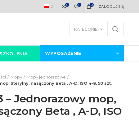
0
0
0
ZALOGUJ SIĘ
PL
KATEGORIE
SZKOLENIA
WYPOSAŻENIE
ści
Mopy
Mopy jednorazowe
, Sterylny, nasączony Beta , A-D, ISO 4-8, 50 szt.
3 – Jednorazowy mop,
sączony Beta , A-D, ISO