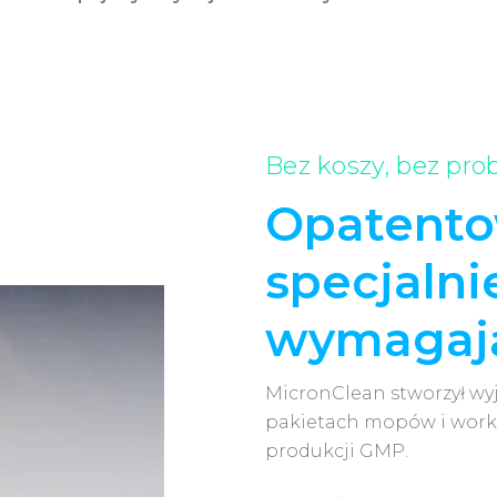
Bez koszy, bez pr
Opatento
specjalni
wymagają
MicronClean stworzył wy
pakietach mopów i work
produkcji GMP.