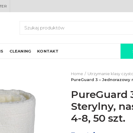
TER
IS
CLEANING
KONTAKT
Home
Utrzymanie klasy czysto
PureGuard 3 – Jednorazowy mop
PureGuard 
Sterylny, na
4-8, 50 szt.